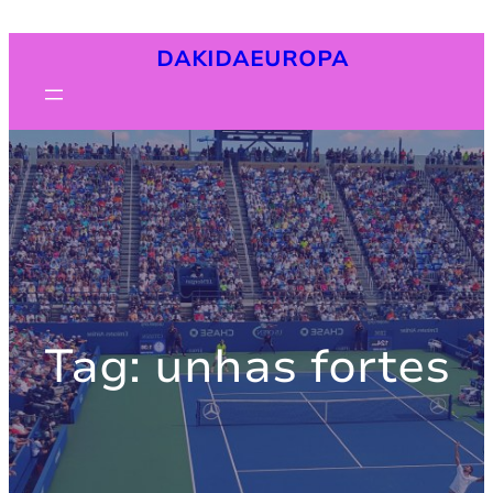
Pular
DAKIDAEUROPA
para
o
conteúdo
Tag:
unhas fortes