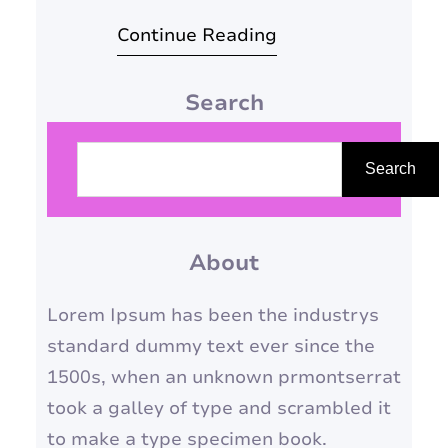
saudáveis e bonitas são um
Continue Reading
reflexo do nosso bem-estar
geral e, para conquistá-las, é
Search
preciso adotar uma rotina de
cuidados completa e eficiente.
P
Neste guia, vamos te
e
Search
apresentar dicas valiosas para
s
fortalecer, hidratar e manter
q
suas unhas impecáveis, dignas
About
u
de uma verdadeira…
i
Lorem Ipsum has been the industrys
s
standard dummy text ever since the
a
1500s, when an unknown prmontserrat
r
took a galley of type and scrambled it
to make a type specimen book.