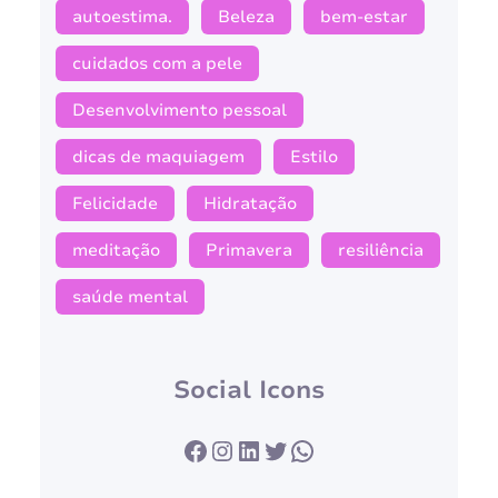
autoestima.
Beleza
bem-estar
cuidados com a pele
Desenvolvimento pessoal
dicas de maquiagem
Estilo
Felicidade
Hidratação
meditação
Primavera
resiliência
saúde mental
Social Icons
Facebook
Instagram
LinkedIn
Twitter
WhatsApp