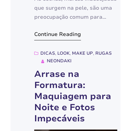
que surgem na pele, são uma
preocupação comum para
muitas pessoas,
Continue Reading
especialmente mulheres. Elas
podem afetar a autoestima e a
confiança, levando à busca por
DICAS
, 
LOOK
, 
MAKE UP
, 
RUGAS
NEONDAKI
soluções eficazes para eliminá-
las. Neste guia completo,
Arrase na
vamos explorar as causas, os
Formatura:
métodos de prevenção e os
Maquiagem para
tratamentos mais eficazes
Noite e Fotos
para combater as estrias,
Impecáveis
desde opções…