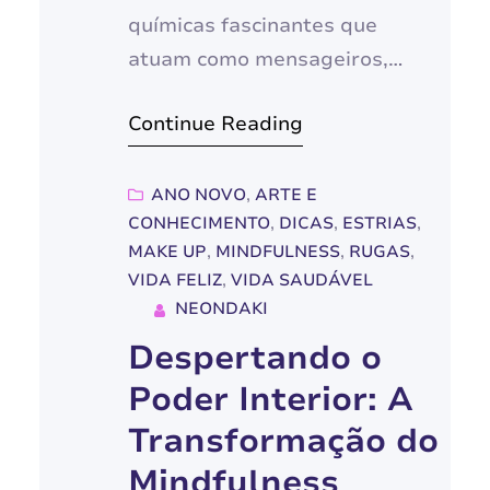
químicas fascinantes que
atuam como mensageiros,
regulando uma infinidade de
Continue Reading
funções em nosso organismo.
Produzidos por glândulas
endócrinas, eles viajam pela
ANO NOVO
, 
ARTE E
CONHECIMENTO
, 
DICAS
, 
ESTRIAS
, 
corrente sanguínea, levando
MAKE UP
, 
MINDFULNESS
, 
RUGAS
, 
informações e instruções para
VIDA FELIZ
, 
VIDA SAUDÁVEL
diferentes células e órgãos.
NEONDAKI
Neste artigo, vamos mergulhar
Despertando o
no mundo dos hormônios,
Poder Interior: A
explorando como eles agem,
seus mecanismos de ação e a
Transformação do
influência…
Mindfulness