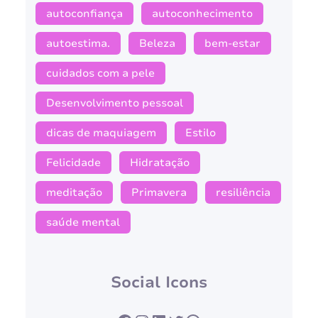
autoconfiança
autoconhecimento
autoestima.
Beleza
bem-estar
cuidados com a pele
Desenvolvimento pessoal
dicas de maquiagem
Estilo
Felicidade
Hidratação
meditação
Primavera
resiliência
saúde mental
Social Icons