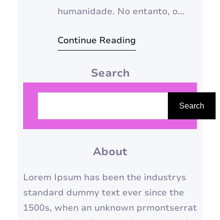
humanidade. No entanto, o
tempo deixa suas marcas em
Continue Reading
nossa pele, e as rugas são um
sinal natural do
Search
envelhecimento. Mas e se
existissem maneiras de
P
rejuvenescer a pele sem
e
Search
recorrer a procedimentos
s
invasivos e dispendiosos?
q
Neste guia completo, vamos
About
u
explorar métodos naturais e…
i
Lorem Ipsum has been the industrys
s
standard dummy text ever since the
a
1500s, when an unknown prmontserrat
r