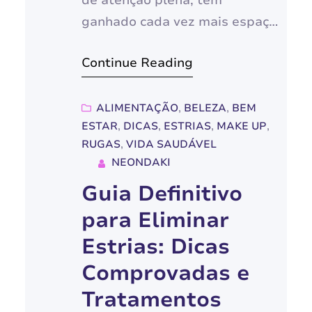
de atenção plena, tem
ganhado cada vez mais espaço
no mundo moderno como uma
Continue Reading
ferramenta poderosa para
lidar com os desafios da vida
cotidiana. Através da prática
ALIMENTAÇÃO
, 
BELEZA
, 
BEM
ESTAR
, 
DICAS
, 
ESTRIAS
, 
MAKE UP
, 
da consciência plena,
RUGAS
, 
VIDA SAUDÁVEL
cultivamos a capacidade de
NEONDAKI
observar nossos pensamentos,
Guia Definitivo
emoções e sensações físicas
para Eliminar
sem julgamentos, abrindo
caminho para uma vida mais
Estrias: Dicas
presente, equilibrada…
Comprovadas e
Tratamentos