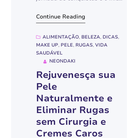
de uma nova etapa. E para que
Continue Reading
essa noite seja ainda mais
especial, a maquiagem tem um
papel fundamental na
ALIMENTAÇÃO
, 
BELEZA
, 
DICAS
, 
MAKE UP
, 
PELE
, 
RUGAS
, 
VIDA
composição de um look
SAUDÁVEL
inesquecível. Neste guia
NEONDAKI
completo, vamos explorar o
Rejuvenesça sua
universo da maquiagem para
Pele
formatura à noite,
desvendando…
Naturalmente e
Eliminar Rugas
sem Cirurgia e
Cremes Caros