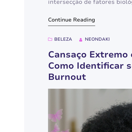
intersecção de fatores bioló
moldam profundamente a f
Continue Reading
processam e reagem ao mund
aplicada, o cérebro feminin
BELEZA
NEONDAKI
áreas…
Cansaço Extremo o
Como Identificar 
Burnout