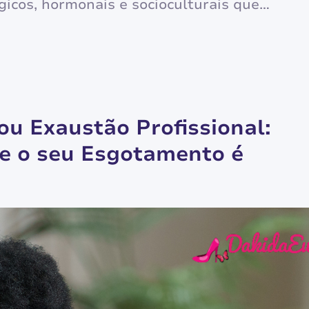
gicos, hormonais e socioculturais que
orma como as mulheres percebem,
o ao seu redor. Para a neurociência
o apresenta conectividades específicas em
u Exaustão Profissional:
se o seu Esgotamento é