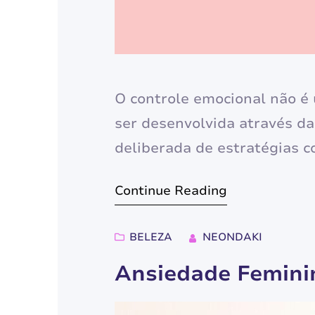
O controle emocional não é
ser desenvolvida através da
deliberada de estratégias c
de reações impulsivas, como
Continue Reading
porque o nosso cérebro emo
informações muito…
BELEZA
NEONDAKI
Ansiedade Femini