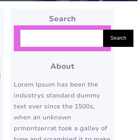
Search
P
Search
e
s
q
About
u
Lorem Ipsum has been the
i
industrys standard dummy
s
text ever since the 1500s,
a
when an unknown
r
prmontserrat took a galley of
type and scrambled it to make