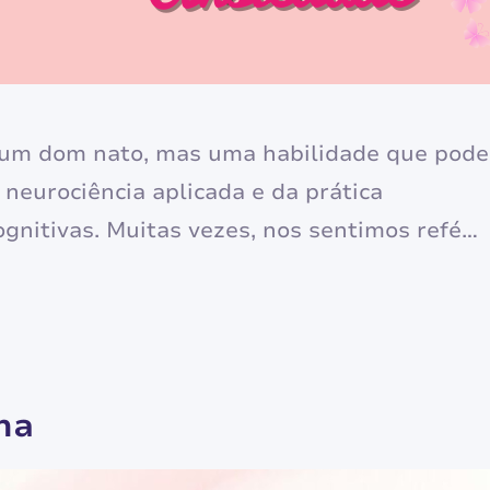
 um dom nato, mas uma habilidade que pode
 neurociência aplicada e da prática
ognitivas. Muitas vezes, nos sentimos reféns
 a raiva súbita ou a ansiedade paralisante,
cional — o sistema límbico — processa
na