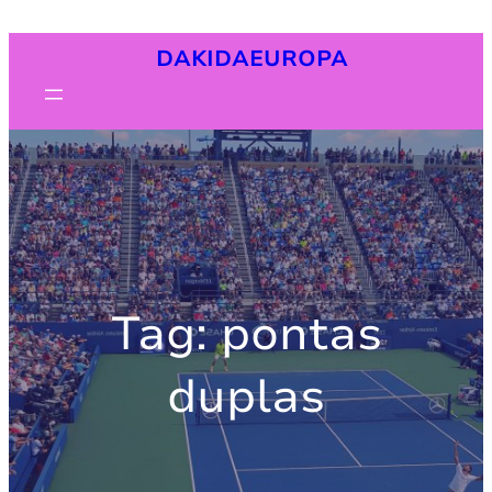
Pular
DAKIDAEUROPA
para
o
conteúdo
Tag:
pontas
duplas