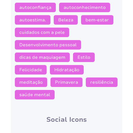
autoconfiança
autoconhecimento
autoestima.
Beleza
bem-estar
cuidados com a pele
Desenvolvimento pessoal
dicas de maquiagem
Estilo
Felicidade
Hidratação
meditação
Primavera
resiliência
saúde mental
Social Icons