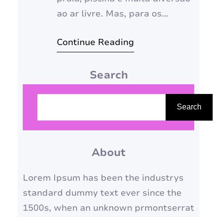
ao ar livre. Mas, para os
nossos cabelos, essa época do
Continue Reading
ano pode ser sinônimo de
ressecamento, frizz,
Search
desbotamento e quebra. A boa
notícia é que, com alguns
P
cuidados especiais, você pode
e
Search
manter seus fios saudáveis,
s
brilhantes e lindos durante
q
todo o verão.…
About
u
i
Lorem Ipsum has been the industrys
s
standard dummy text ever since the
a
1500s, when an unknown prmontserrat
r