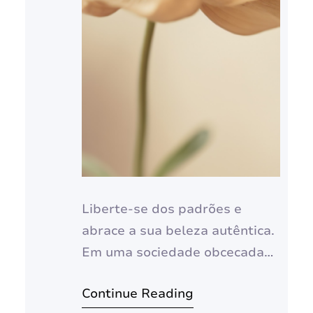
Liberte-se dos padrões e
abrace a sua beleza autêntica.
Em uma sociedade obcecada
pela aparência, é fácil se sentir
Continue Reading
pressionado a seguir padrões