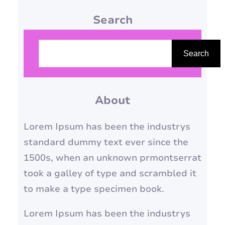
de beleza irreais e inatingíveis.
Search
Mas a verdadeira beleza
reside na autenticidade, na
P
diversidade e na expressão
e
Search
individual. Neste artigo, vamos
s
desconstruir 5 mitos sobre a
q
beleza que impedem você de
About
u
se…
i
Lorem Ipsum has been the industrys
s
standard dummy text ever since the
a
1500s, when an unknown prmontserrat
r
took a galley of type and scrambled it
to make a type specimen book.
Lorem Ipsum has been the industrys