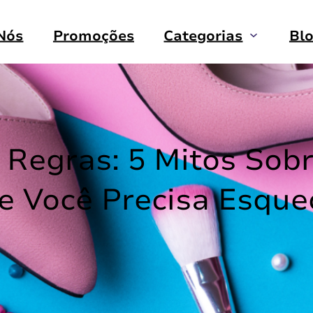
Nós
Promoções
Categorias
Bl
 Regras: 5 Mitos Sobr
e Você Precisa Esque