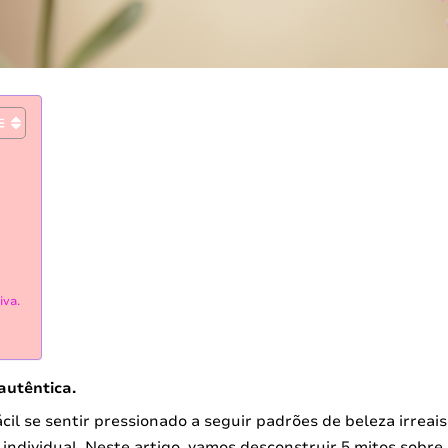
iva.
autêntica.
l se sentir pressionado a seguir padrões de beleza irreais 
 individual. Neste artigo, vamos desconstruir 5 mitos sobr