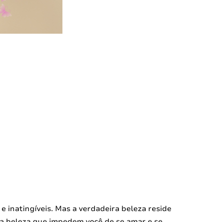
e inatingíveis. Mas a verdadeira beleza reside
e a beleza que impedem você de se amar e se