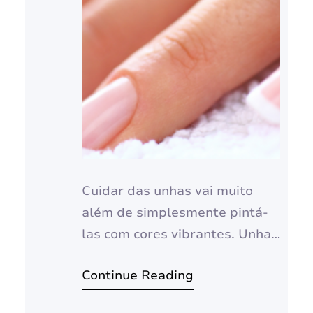
Cuidar das unhas vai muito
além de simplesmente pintá-
las com cores vibrantes. Unhas
saudáveis e bonitas são um
Continue Reading
reflexo do nosso bem-estar
geral e, para conquistá-las, é