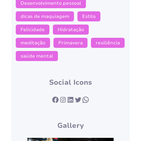
Desenvolvimento pessoal
dicas de maquiagem
Estilo
Felicidade
Hidratação
meditação
Primavera
resiliência
saúde mental
Social Icons
Facebook
Instagram
LinkedIn
Twitter
WhatsApp
Gallery