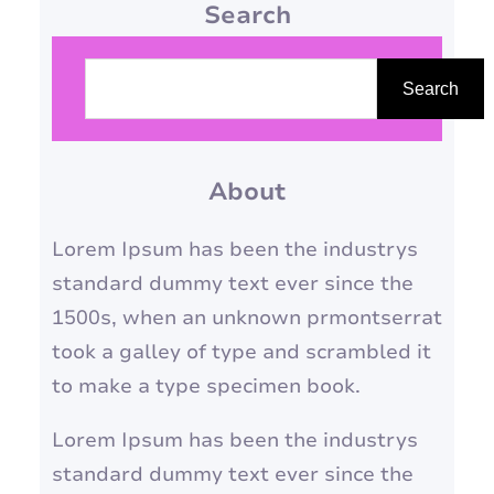
Search
preciso adotar uma rotina de
cuidados completa e eficiente.
P
Neste guia, vamos te
e
Search
apresentar dicas valiosas para
s
fortalecer, hidratar e manter
q
suas unhas impecáveis, dignas
About
u
de uma verdadeira…
i
Lorem Ipsum has been the industrys
s
standard dummy text ever since the
a
1500s, when an unknown prmontserrat
r
took a galley of type and scrambled it
to make a type specimen book.
Lorem Ipsum has been the industrys
standard dummy text ever since the