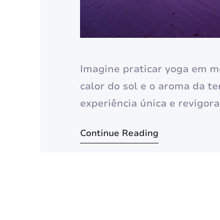
Imagine praticar yoga em me
calor do sol e o aroma da te
experiência única e revigor
mente e natureza. Neste gui
Continue Reading
dicas e cuidados para você i