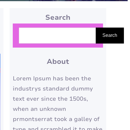
Search
P
Search
e
s
q
About
u
Lorem Ipsum has been the
i
industrys standard dummy
s
text ever since the 1500s,
a
when an unknown
r
prmontserrat took a galley of
type and scrambled it to make