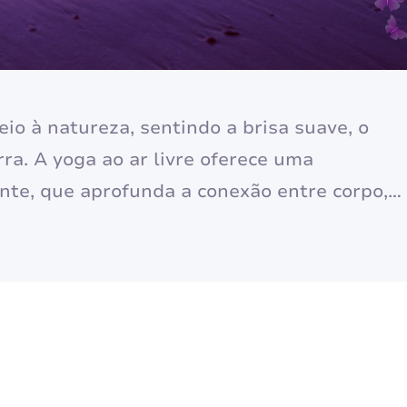
io à natureza, sentindo a brisa suave, o
rra. A yoga ao ar livre oferece uma
ante, que aprofunda a conexão entre corpo,
a completo, vamos explorar os benefícios,
niciar sua prática…