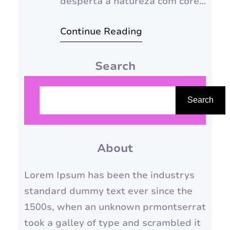
desperta a natureza com cores
vibrantes e aromas
Continue Reading
encantadores. É o momento
perfeito para planejar uma
Search
viagem inesquecível e se
conectar com a energia
P
vibrante da vida. Neste guia
e
Search
completo, vamos explorar
s
destinos imperdíveis ao redor
q
do mundo, onde a primavera
About
u
se manifesta em todo seu
i
Lorem Ipsum has been the industrys
esplendor.…
s
standard dummy text ever since the
a
1500s, when an unknown prmontserrat
r
took a galley of type and scrambled it