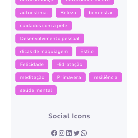
autoestima.
Beleza
bem-estar
cuidados com a pele
Desenvolvimento pessoal
dicas de maquiagem
Estilo
Felicidade
Hidratação
meditação
Primavera
resiliência
saúde mental
Social Icons
Facebook
Instagram
LinkedIn
Twitter
WhatsApp