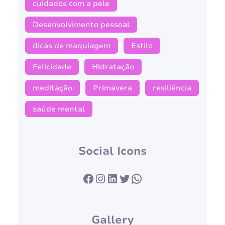
cuidados com a pele
Desenvolvimento pessoal
dicas de maquiagem
Estilo
Felicidade
Hidratação
meditação
Primavera
resiliência
saúde mental
Social Icons
Facebook
Instagram
LinkedIn
Twitter
WhatsApp
Gallery