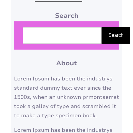
Cultivada em nossos corações
Search
e mentes, essa beleza
transcende os padrões
P
estéticos impostos e se
e
Search
manifesta através de
s
qualidades como bondade,
q
compaixão, inteligência e força
About
u
interior. Neste artigo,
i
Lorem Ipsum has been the industrys
convidamos você a…
s
standard dummy text ever since the
a
1500s, when an unknown prmontserrat
r
took a galley of type and scrambled it
to make a type specimen book.
Lorem Ipsum has been the industrys