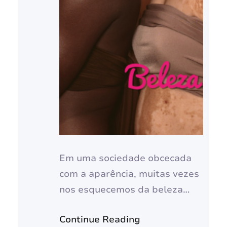
Em uma sociedade obcecada
com a aparência, muitas vezes
nos esquecemos da beleza
autêntica que reside em cada
Continue Reading
um de nós: a beleza interior.