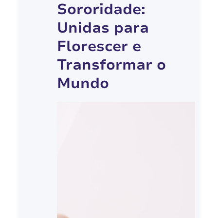
força feminina se manifesta de
Sororidade:
inúmeras formas, tecendo a
Unidas para
história da humanidade com
Florescer e
fios de coragem…
Transformar o
Mundo