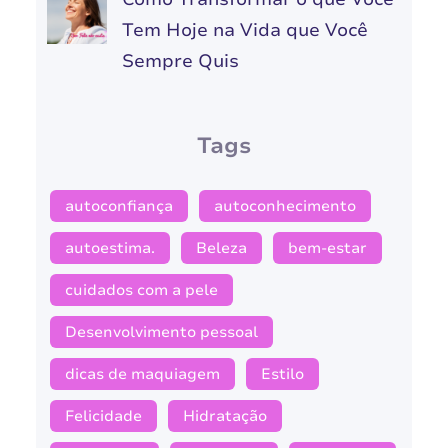
Tem Hoje na Vida que Você
Sempre Quis
Tags
autoconfiança
autoconhecimento
autoestima.
Beleza
bem-estar
cuidados com a pele
Desenvolvimento pessoal
dicas de maquiagem
Estilo
Felicidade
Hidratação