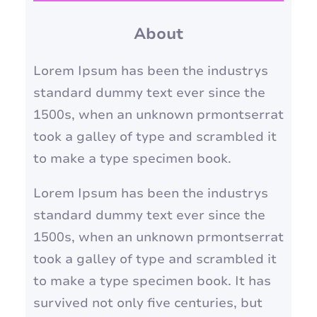
celebrar a força do feminino,
q
reconhecer nossas lutas em
About
u
comum…
i
Lorem Ipsum has been the industrys
s
standard dummy text ever since the
a
1500s, when an unknown prmontserrat
r
took a galley of type and scrambled it
to make a type specimen book.
Lorem Ipsum has been the industrys
standard dummy text ever since the
1500s, when an unknown prmontserrat
took a galley of type and scrambled it
to make a type specimen book. It has
survived not only five centuries, but