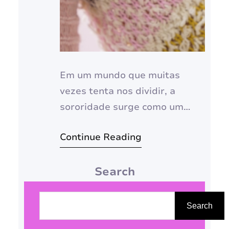
Em um mundo que muitas
vezes tenta nos dividir, a
sororidade surge como um
farol de esperança e força,
Continue Reading
unindo mulheres em uma rede
de apoio mútuo, empatia e
Search
empoderamento. Mais do que
uma simples palavra,
P
sororidade é um conceito
e
Search
poderoso que nos convida a
s