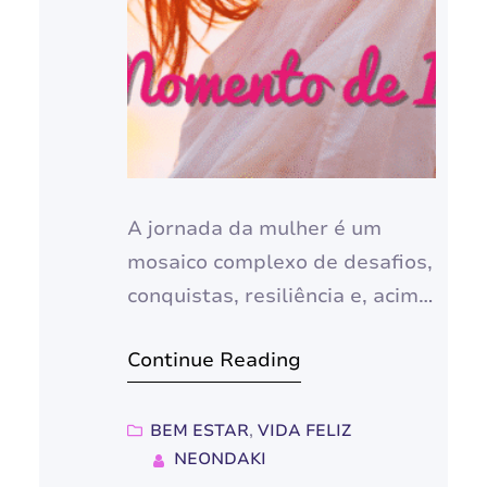
A jornada da mulher é um
mosaico complexo de desafios,
conquistas, resiliência e, acima
de tudo, uma fonte inesgotável
Continue Reading
de inspiração. Desde a
delicadeza do cuidado materno
até a ferocidade na luta por
BEM ESTAR
, 
VIDA FELIZ
NEONDAKI
direitos e pela própria vida, a