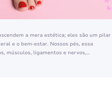
scendem a mera estética; eles são um pilar
eral e o bem-estar. Nossos pés, essa
os, músculos, ligamentos e nervos,
sso corpo, permitindo a locomoção e o
, eles são submetidos a inúmeras pressões,…