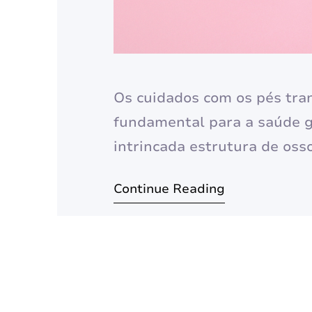
Os cuidados com os pés tran
fundamental para a saúde g
intrincada estrutura de oss
suportam todo o peso do no
Continue Reading
equilíbrio. Ao longo do dia