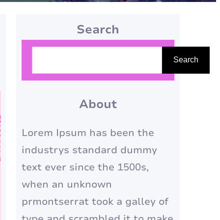
Search
P
Search
e
s
q
About
u
Lorem Ipsum has been the
i
industrys standard dummy
s
text ever since the 1500s,
a
when an unknown
r
prmontserrat took a galley of
type and scrambled it to make