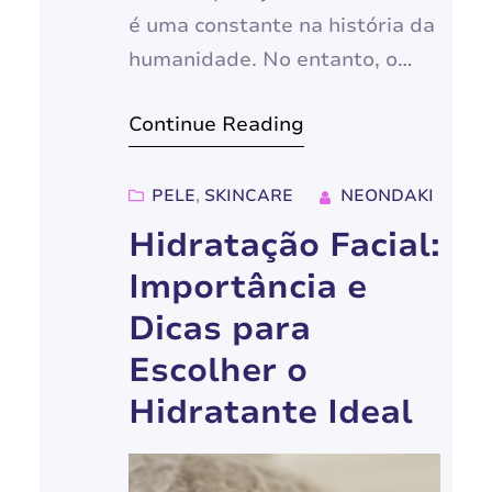
é uma constante na história da
humanidade. No entanto, o
tempo deixa suas marcas em
Continue Reading
nossa pele, e as rugas são um
sinal natural do
envelhecimento. Mas e se
PELE
, 
SKINCARE
NEONDAKI
existissem maneiras de
Hidratação Facial:
rejuvenescer a pele sem
Importância e
recorrer a procedimentos
Dicas para
invasivos e dispendiosos?
Escolher o
Neste guia completo, vamos
explorar métodos naturais e…
Hidratante Ideal