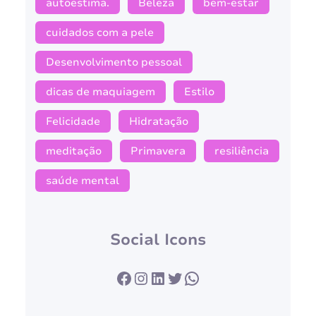
autoestima.
Beleza
bem-estar
cuidados com a pele
Desenvolvimento pessoal
dicas de maquiagem
Estilo
Felicidade
Hidratação
meditação
Primavera
resiliência
saúde mental
Social Icons
Facebook
Instagram
LinkedIn
Twitter
WhatsApp