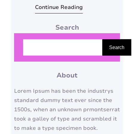
Continue Reading
adequadamente hidratada é
crucial para garantir sua
Search
saúde, beleza e jovialidade.
Neste artigo, exploraremos a
P
importância da hidratação
e
Search
facial, ofereceremos dicas para
s
escolher o hidratante ideal
q
para seu tipo de pele e
About
u
responderemos a…
i
Lorem Ipsum has been the industrys
s
standard dummy text ever since the
a
1500s, when an unknown prmontserrat
r
took a galley of type and scrambled it
to make a type specimen book.