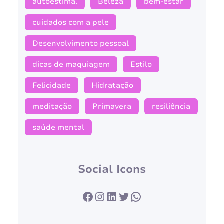
autoestima.
Beleza
bem-estar
cuidados com a pele
Desenvolvimento pessoal
dicas de maquiagem
Estilo
Felicidade
Hidratação
meditação
Primavera
resiliência
saúde mental
Social Icons
Facebook
Instagram
LinkedIn
Twitter
WhatsApp