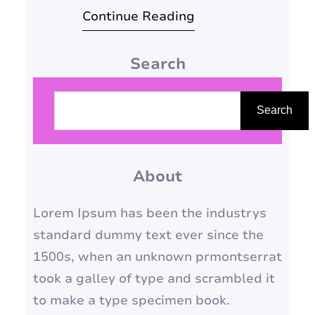
Continue Reading
estação perfeita para deixar os
cabelos soltos e sentir a brisa
Search
suave acariciando os fios. No
entanto, o vento também pode
P
trazer alguns desafios para
e
Search
manter o cabelo arrumado e
s
livre de…
q
About
u
i
Lorem Ipsum has been the industrys
s
standard dummy text ever since the
a
1500s, when an unknown prmontserrat
r
took a galley of type and scrambled it
to make a type specimen book.