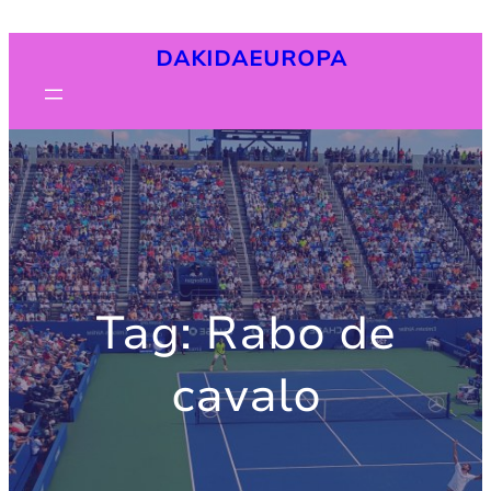
Pular
DAKIDAEUROPA
para
o
conteúdo
Tag:
Rabo de
cavalo