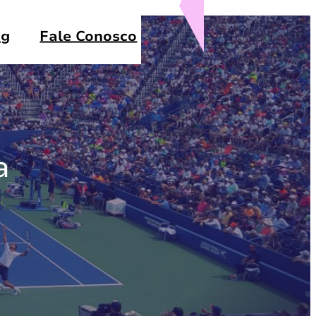
og
Fale Conosco
a