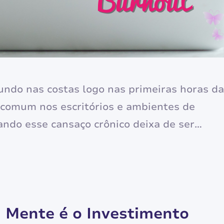
undo nas costas logo nas primeiras horas da
comum nos escritórios e ambientes de
ndo esse cansaço crônico deixa de ser
e uma noite mal dormida e passa a ser uma
a a execução de tarefas simples,
 Mente é o Investimento