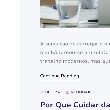
A sensação de carregar o m
manhã tornou-se um relato 
trabalho modernos, mas qua
apenas uma consequência d
Continue Reading
barreira intransponível par
precisamos…
BELEZA
NEONDAKI
Por Que Cuidar da