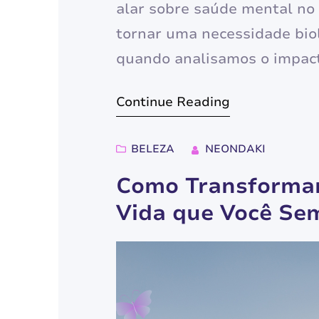
alar sobre saúde mental no 
tornar uma necessidade biol
quando analisamos o impact
Muitas pessoas ainda conf
Continue Reading
transtornos psiquiátricos, 
o conceito é muito…
BELEZA
NEONDAKI
Como Transformar
Vida que Você Se