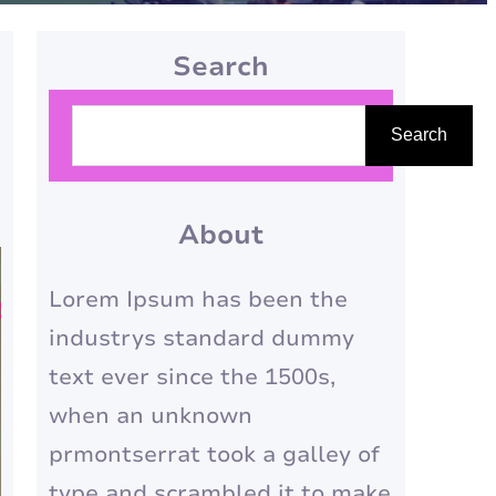
Search
P
Search
e
s
q
About
u
Lorem Ipsum has been the
i
industrys standard dummy
s
text ever since the 1500s,
a
when an unknown
r
prmontserrat took a galley of
type and scrambled it to make