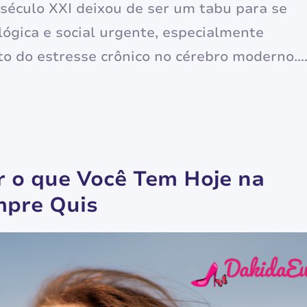
século XXI deixou de ser um tabu para se
ógica e social urgente, especialmente
o do estresse crônico no cérebro moderno.
undem saúde mental com a ausência de
mas a neurociência aplicada nos mostra que
 o que Você Tem Hoje na
mpre Quis