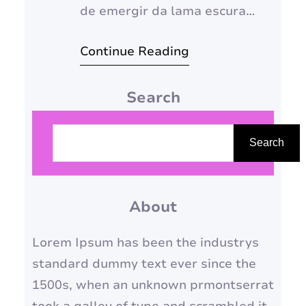
de emergir da lama escura
para florescer em águas
Continue Reading
límpidas, carrega um
simbolismo profundo que
Search
ressoa especialmente com a
essência feminina e a
P
espiritualidade. Em diversas
e
Search
culturas orientais, a lótus é
s
reverenciada como um
q
emblema de pureza,
About
u
renascimento, amor, beleza
i
Lorem Ipsum has been the industrys
divina e ascensão…
s
standard dummy text ever since the
a
1500s, when an unknown prmontserrat
r
took a galley of type and scrambled it