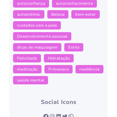
autoconfiança
autoconhecimento
autoestima.
Beleza
bem-estar
cuidados com a pele
Desenvolvimento pessoal
dicas de maquiagem
Estilo
Felicidade
Hidratação
meditação
Primavera
resiliência
saúde mental
Social Icons
Facebook
Instagram
LinkedIn
Twitter
WhatsApp