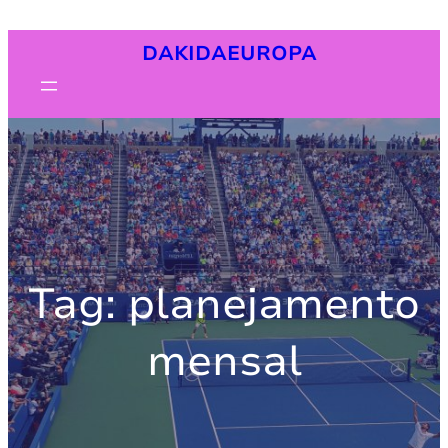
Pular
DAKIDAEUROPA
para
o
conteúdo
Tag:
planejamento
mensal