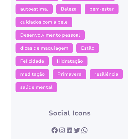
autoestima.
Beleza
bem-estar
cuidados com a pele
Desenvolvimento pessoal
dicas de maquiagem
Estilo
Felicidade
Hidratação
meditação
Primavera
resiliência
saúde mental
Social Icons
Facebook
Instagram
LinkedIn
Twitter
WhatsApp