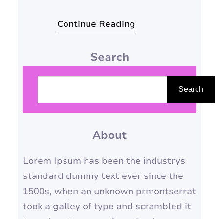
simbolismos, oportunidades e
Continue Reading
desafios únicos. Para muitas
pessoas, este período pode
Search
parecer curto e até passar
despercebido, mas a verdade é
P
que fevereiro oferece uma
e
Search
chance incrível de ajustar os
s
planos traçados em janeiro e
q
dar um novo impulso aos
About
u
seus…
i
Lorem Ipsum has been the industrys
s
standard dummy text ever since the
a
1500s, when an unknown prmontserrat
r
took a galley of type and scrambled it