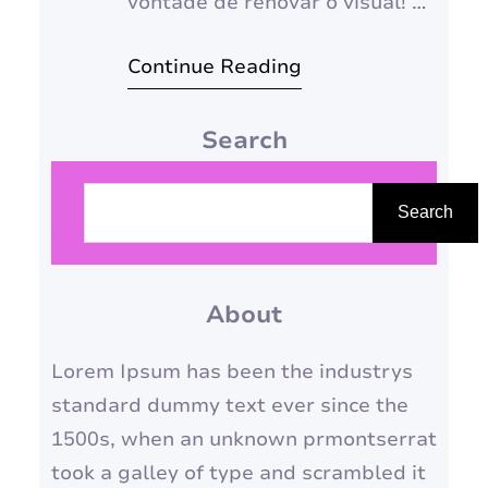
vontade de renovar o visual! Se
você está pensando em mudar
Continue Reading
o corte de cabelo para arrasar
nas festas de fim de ano, este
Search
guia é para você! Reunimos as
tendências mais quentes, dicas
P
e inspirações para te ajudar a
e
Search
escolher o…
s
q
About
u
i
Lorem Ipsum has been the industrys
s
standard dummy text ever since the
a
1500s, when an unknown prmontserrat
r
took a galley of type and scrambled it