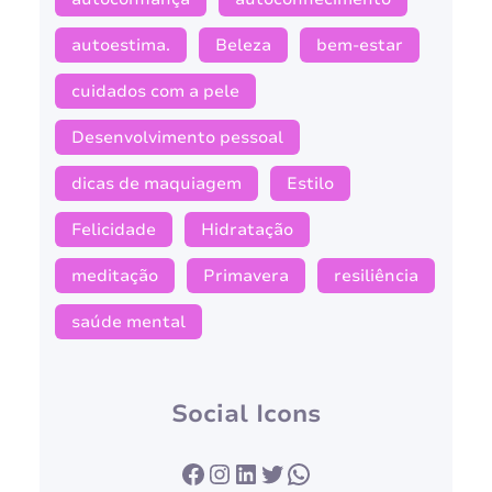
autoestima.
Beleza
bem-estar
cuidados com a pele
Desenvolvimento pessoal
dicas de maquiagem
Estilo
Felicidade
Hidratação
meditação
Primavera
resiliência
saúde mental
Social Icons
Facebook
Instagram
LinkedIn
Twitter
WhatsApp