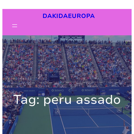
Pular
DAKIDAEUROPA
para
o
conteúdo
Tag:
peru assado