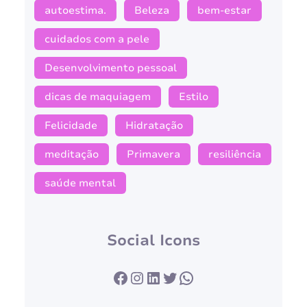
autoestima.
Beleza
bem-estar
cuidados com a pele
Desenvolvimento pessoal
dicas de maquiagem
Estilo
Felicidade
Hidratação
meditação
Primavera
resiliência
saúde mental
Social Icons
Facebook
Instagram
LinkedIn
Twitter
WhatsApp