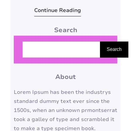
sabemos que, muitas vezes, a
Continue Reading
correria do dia a dia e a falta
de tempo podem transformar
Search
a preparação da ceia em um
momento estressante.
P
Pensando nisso, preparamos
e
Search
este guia completo com
s
receitas fáceis e deliciosas
q
para você…
About
u
i
Lorem Ipsum has been the industrys
s
standard dummy text ever since the
a
1500s, when an unknown prmontserrat
r
took a galley of type and scrambled it
to make a type specimen book.