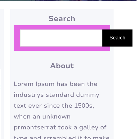
Search
P
Search
e
s
q
About
u
Lorem Ipsum has been the
i
industrys standard dummy
s
text ever since the 1500s,
a
when an unknown
r
prmontserrat took a galley of
type and scrambled it to make