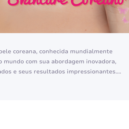
 pele coreana, conhecida mundialmente
 o mundo com sua abordagem inovadora,
ados e seus resultados impressionantes.
ina de beleza, o skincare coreano é uma
 prioriza a saúde e a vitalidade da pele,