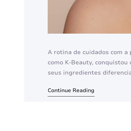
A rotina de cuidados com a
como K-Beauty, conquistou
seus ingredientes diferenci
Mais do que uma simples rot
Continue Reading
filosofia de autocuidado que
buscando a tão sonhada…