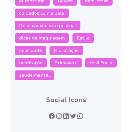
autoestima.
Beleza
bem-estar
cuidados com a pele
Desenvolvimento pessoal
dicas de maquiagem
Estilo
Felicidade
Hidratação
meditação
Primavera
resiliência
saúde mental
Social Icons
Facebook
Instagram
LinkedIn
Twitter
WhatsApp