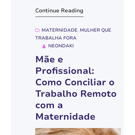
sabemos que, muitas vezes, a
Continue Reading
correria do dia a dia e a falta
de tempo podem transformar
a preparação da ceia em um
MATERNIDADE
, 
MULHER QUE
TRABALHA FORA
momento estressante.
NEONDAKI
Pensando nisso, preparamos
Mãe e
este guia completo com
receitas fáceis e deliciosas
Profissional:
para você…
Como Conciliar o
Trabalho Remoto
com a
Maternidade