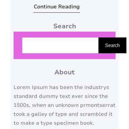
Continue Reading
estresse, a ansiedade e as
preocupações diárias podem
Search
se acumular, afetando nossa
saúde física e mental. No
P
entanto, relaxar é essencial
e
Search
para manter o equilíbrio e o
s
bem-estar. Neste artigo,
q
exploraremos diversas dicas e
About
u
estratégias para te ajudar…
i
Lorem Ipsum has been the industrys
s
standard dummy text ever since the
a
1500s, when an unknown prmontserrat
r
took a galley of type and scrambled it
to make a type specimen book.