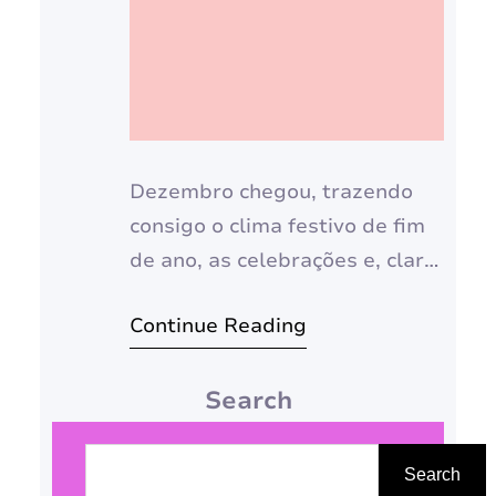
Dezembro chegou, trazendo
consigo o clima festivo de fim
de ano, as celebrações e, claro,
a vontade de renovar o visual!
Continue Reading
E para quem ama estar por
dentro das tendências, nada
Search
melhor do que começar pelas
unhas! Neste guia completo,
P
vamos te apresentar as cores
e
Search