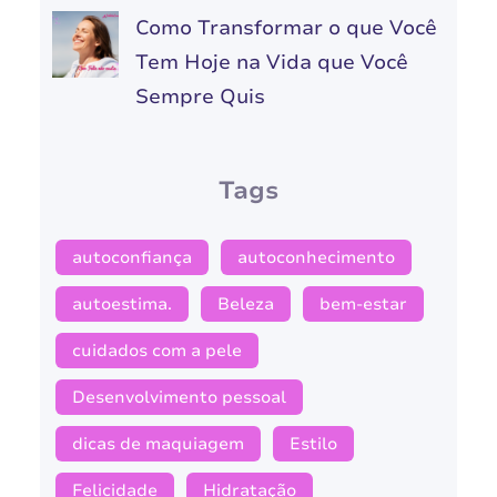
Como Transformar o que Você
Tem Hoje na Vida que Você
Sempre Quis
Tags
autoconfiança
autoconhecimento
autoestima.
Beleza
bem-estar
cuidados com a pele
Desenvolvimento pessoal
dicas de maquiagem
Estilo
Felicidade
Hidratação