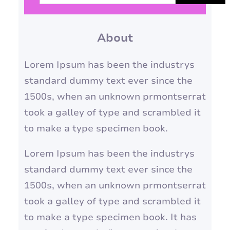
de esmalte que prometem
s
bombar em dezembro, desde
q
os tons…
About
u
i
Lorem Ipsum has been the industrys
s
standard dummy text ever since the
a
1500s, when an unknown prmontserrat
r
took a galley of type and scrambled it
to make a type specimen book.
Lorem Ipsum has been the industrys
standard dummy text ever since the
1500s, when an unknown prmontserrat
took a galley of type and scrambled it
to make a type specimen book. It has