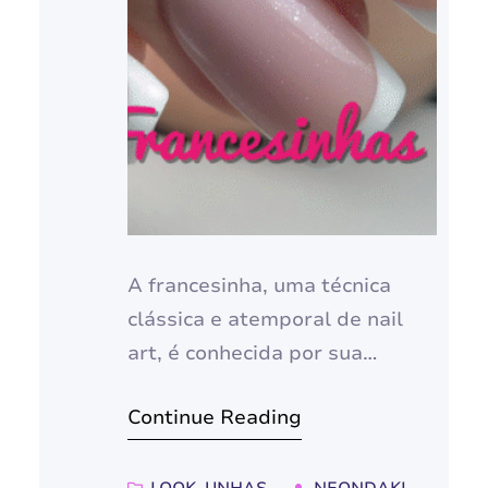
A francesinha, uma técnica
clássica e atemporal de nail
art, é conhecida por sua
elegância discreta e
Continue Reading
sofisticação. Caracterizada por
uma base de unha em tom