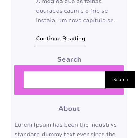
À medida que as folhas
douradas caem e o frio se
instala, um novo capítulo se
abre no mundo da moda. As
Continue Reading
tendências para o outono-
inverno de 2025 já começam a
Search
despontar, prometendo uma
estação repleta de estilo,
P
conforto e inovação. Prepare-
e
Search
se para um mergulho profundo
s
nas cores, texturas e silhuetas
q
que dominarão os guarda-
About
u
roupas…
i
Lorem Ipsum has been the industrys
s
standard dummy text ever since the
a