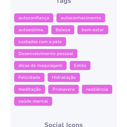
Tags
autoconfiança
autoconhecimento
autoestima.
Beleza
bem-estar
cuidados com a pele
Desenvolvimento pessoal
dicas de maquiagem
Estilo
Felicidade
Hidratação
meditação
Primavera
resiliência
saúde mental
Social Icons