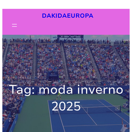
Pular
DAKIDAEUROPA
para
o
conteúdo
Tag:
moda inverno
2025