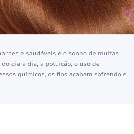
lhantes e saudáveis é o sonho de muitas
do dia a dia, a poluição, o uso de
essos químicos, os fios acabam sofrendo e
boa notícia é que existe uma solução para
cabelos: o…