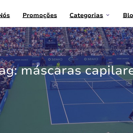
Nós
Promoções
Categorias
Bl
ag:
máscaras capilar