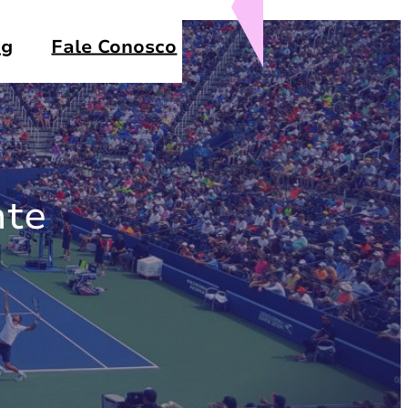
og
Fale Conosco
nte