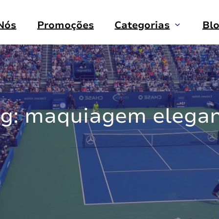
Nós
Promoções
Categorias
Bl
g:
maquiagem elega