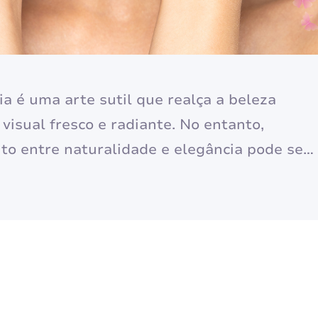
a é uma arte sutil que realça a beleza
visual fresco e radiante. No entanto,
ito entre naturalidade e elegância pode ser
ploraremos cinco dicas essenciais para criar
ra o cotidiano, garantindo que você se