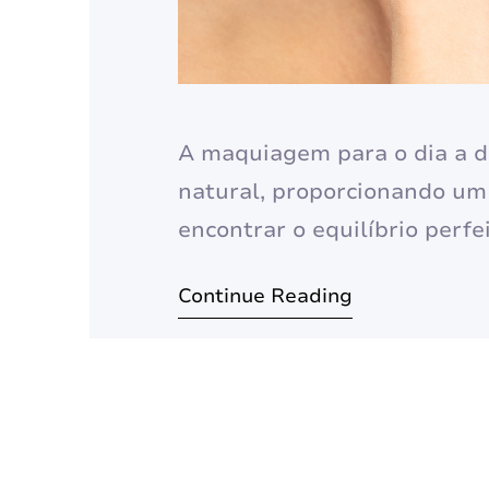
A maquiagem para o dia a di
natural, proporcionando um 
encontrar o equilíbrio perfe
um desafio. Neste artigo, ex
Continue Reading
uma maquiagem impecável pa
sinta…