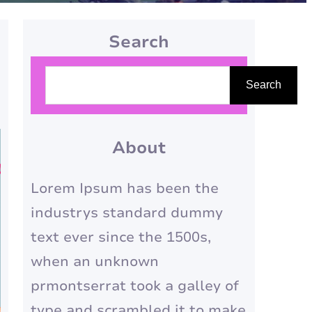
Search
P
Search
e
s
q
About
u
Lorem Ipsum has been the
i
industrys standard dummy
s
text ever since the 1500s,
a
when an unknown
r
prmontserrat took a galley of
type and scrambled it to make