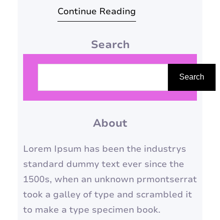
Continue Reading
melhor do que uma
maquiagem leve e natural para
Search
realçar a beleza da estação,
sem pesar no rosto. A
P
maquiagem fresh é a
e
Search
tendência perfeita para quem
s
busca um look radiante e
q
saudável,…
About
u
i
Lorem Ipsum has been the industrys
s
standard dummy text ever since the
a
1500s, when an unknown prmontserrat
r
took a galley of type and scrambled it
to make a type specimen book.