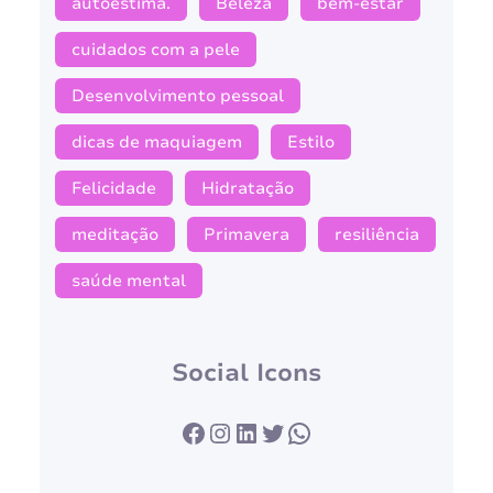
autoestima.
Beleza
bem-estar
cuidados com a pele
Desenvolvimento pessoal
dicas de maquiagem
Estilo
Felicidade
Hidratação
meditação
Primavera
resiliência
saúde mental
Social Icons
Facebook
Instagram
LinkedIn
Twitter
WhatsApp