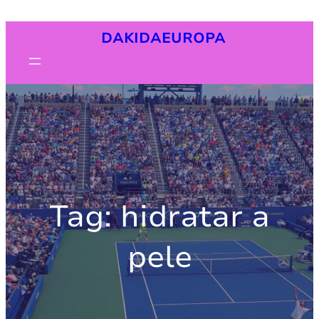
Pular
DAKIDAEUROPA
para
o
conteúdo
Tag:
hidratar a
pele