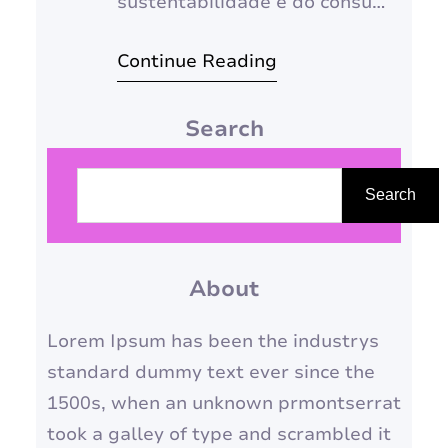
sustentabilidade e do consumo
responsável, a busca por
Continue Reading
alternativas naturais e
caseiras para cuidados com a
Search
pele tem crescido
exponencialmente. As
P
máscaras faciais caseiras se
e
Search
destacam como uma opção
s
acessível e eficaz para
q
hidratar, nutrir e revitalizar a
About
u
pele, utilizando ingredientes
i
Lorem Ipsum has been the industrys
simples e presentes em…
s
standard dummy text ever since the
a
1500s, when an unknown prmontserrat
r
took a galley of type and scrambled it