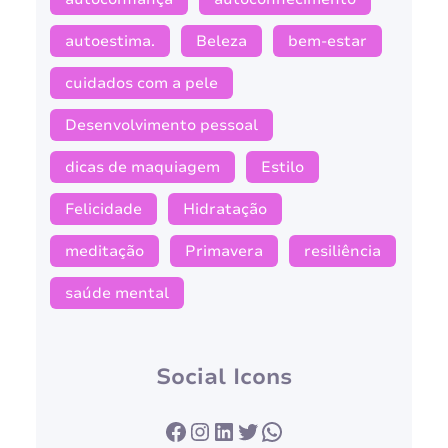
autoestima.
Beleza
bem-estar
cuidados com a pele
Desenvolvimento pessoal
dicas de maquiagem
Estilo
Felicidade
Hidratação
meditação
Primavera
resiliência
saúde mental
Social Icons
Facebook
Instagram
LinkedIn
Twitter
WhatsApp