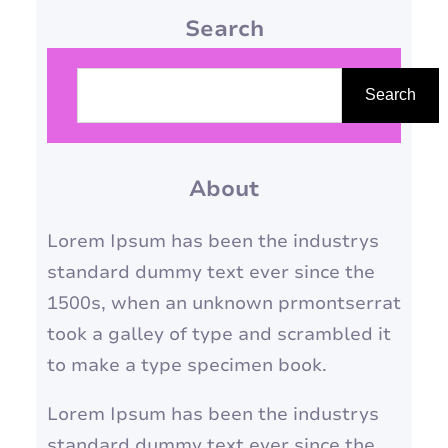
Search
coincide ou se cruza com a vida
profissional, levantando uma
P
questão crucial: é possível ser
e
Search
uma profissional realizada e
s
uma mãe presente e
q
atenciosa? A resposta, embora
About
u
complexa e multifacetada,
i
Lorem Ipsum has been the industrys
tende…
s
standard dummy text ever since the
a
1500s, when an unknown prmontserrat
r
took a galley of type and scrambled it
to make a type specimen book.
Lorem Ipsum has been the industrys
standard dummy text ever since the