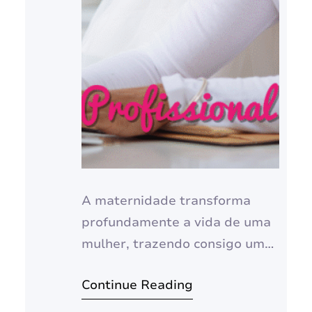
A maternidade transforma
profundamente a vida de uma
mulher, trazendo consigo uma
nova identidade e um amor
Continue Reading
incondicional. No entanto, para
muitas, essa transformação