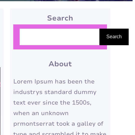
Search
P
Search
e
s
q
About
u
Lorem Ipsum has been the
i
industrys standard dummy
s
text ever since the 1500s,
a
when an unknown
r
prmontserrat took a galley of
type and scrambled it to make