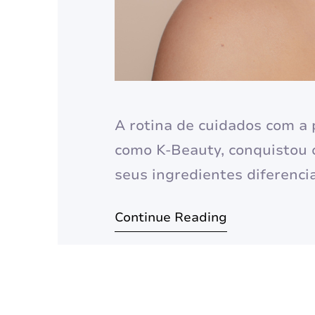
A rotina de cuidados com a
como K-Beauty, conquistou
seus ingredientes diferenci
Mais do que uma simples rot
Continue Reading
filosofia de autocuidado que
buscando a tão sonhada…