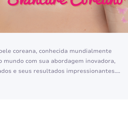
 pele coreana, conhecida mundialmente
 o mundo com sua abordagem inovadora,
ados e seus resultados impressionantes.
ina de beleza, o skincare coreano é uma
 prioriza a saúde e a vitalidade da pele,