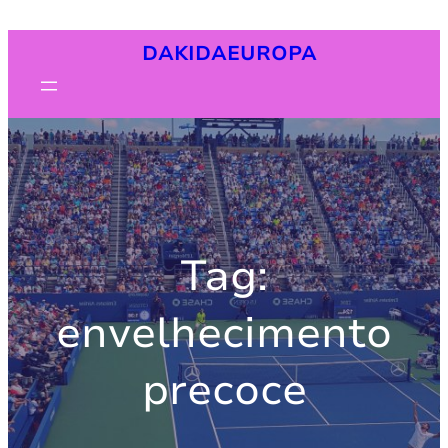
Pular
DAKIDAEUROPA
para
o
conteúdo
Tag:
envelhecimento
precoce