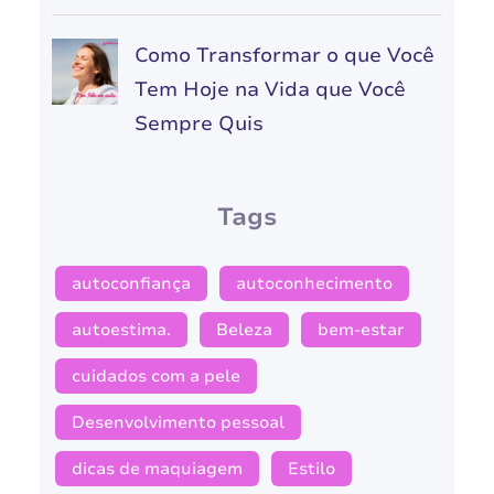
Como Transformar o que Você
Tem Hoje na Vida que Você
Sempre Quis
Tags
autoconfiança
autoconhecimento
autoestima.
Beleza
bem-estar
cuidados com a pele
Desenvolvimento pessoal
dicas de maquiagem
Estilo