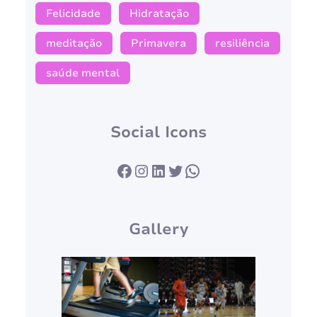
Felicidade
Hidratação
meditação
Primavera
resiliência
saúde mental
Social Icons
Facebook
Instagram
LinkedIn
Twitter
WhatsApp
Gallery