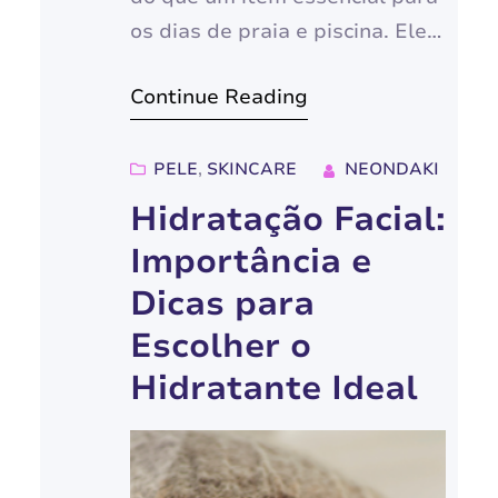
os dias de praia e piscina. Ele é
um aliado fundamental para a
Continue Reading
saúde e beleza da pele em
todas as épocas do ano,
inclusive em dias nublados e
PELE
, 
SKINCARE
NEONDAKI
chuvosos. Neste artigo, vamos
Hidratação Facial:
mergulhar no universo da
Importância e
proteção solar, desvendando
Dicas para
seus benefícios, tirando…
Escolher o
Hidratante Ideal