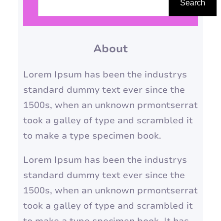
e
Search
câncer de pele. Por isso, o uso
s
diário de protetor solar é
q
fundamental para proteger…
About
u
i
Lorem Ipsum has been the industrys
s
standard dummy text ever since the
a
1500s, when an unknown prmontserrat
r
took a galley of type and scrambled it
to make a type specimen book.
Lorem Ipsum has been the industrys
standard dummy text ever since the
1500s, when an unknown prmontserrat
took a galley of type and scrambled it
to make a type specimen book. It has