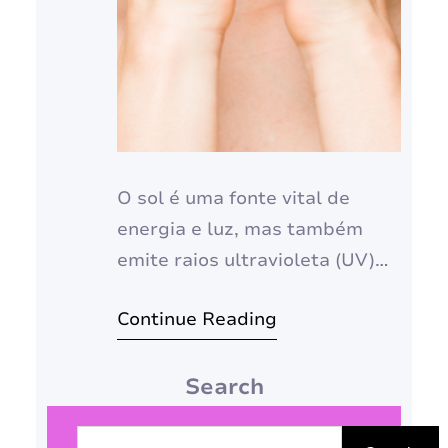
O sol é uma fonte vital de
energia e luz, mas também
emite raios ultravioleta (UV)
que podem ser prejudiciais à
Continue Reading
nossa pele. A exposição
excessiva aos raios UV pode
Search
causar queimaduras solares,
envelhecimento precoce,
P
manchas e, o mais grave,