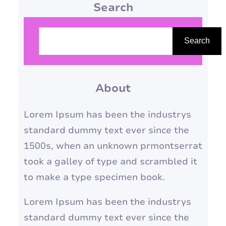
Search
meio ambiente. A indústria da
moda, em particular, é
P
conhecida por seu alto
e
Search
consumo de recursos naturais
s
e pela geração de grandes
q
quantidades de resíduos
About
u
têxteis. Nesse contexto,
i
Lorem Ipsum has been the industrys
reciclar suas…
s
standard dummy text ever since the
a
1500s, when an unknown prmontserrat
r
took a galley of type and scrambled it
to make a type specimen book.
Lorem Ipsum has been the industrys
standard dummy text ever since the