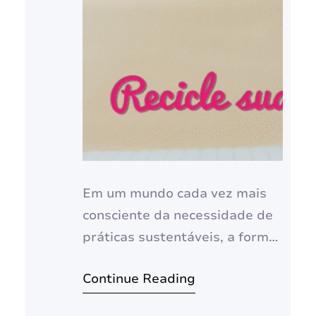
Em um mundo cada vez mais
consciente da necessidade de
práticas sustentáveis, a forma
como consumimos e
Continue Reading
descartamos nossos bens tem
um impacto significativo no