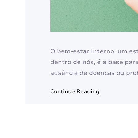
O bem-estar interno, um est
dentro de nós, é a base para
ausência de doenças ou prob
contentamento e vitalidade.
Continue Reading
contínua, que exige autoco