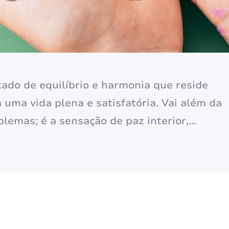
ado de equilíbrio e harmonia que reside
 uma vida plena e satisfatória. Vai além da
lemas; é a sensação de paz interior,
 Cultivar esse bem-estar é uma jornada
nhecimento, autocuidado e a adoção de…