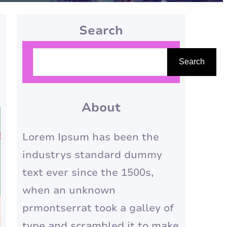
Search
P
Search
e
s
q
About
u
Lorem Ipsum has been the
i
industrys standard dummy
s
text ever since the 1500s,
a
when an unknown
r
prmontserrat took a galley of
type and scrambled it to make