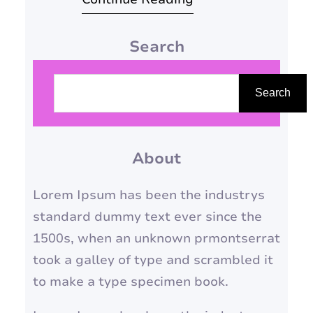
em uma névoa de informações
equivocadas e temores
Search
infundados. Longe de ser um
“bicho de 7 cabeças”, este
P
período de transição sinaliza o
e
Search
fim da fase reprodutiva, mas
s
inaugura um novo capítulo
q
repleto de potencial e
About
u
autodescoberta. Para
i
Lorem Ipsum has been the industrys
navegarmos por essa…
s
standard dummy text ever since the
a
1500s, when an unknown prmontserrat
r
took a galley of type and scrambled it
to make a type specimen book.