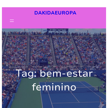
Pular
DAKIDAEUROPA
para
o
conteúdo
Tag:
bem-estar
feminino