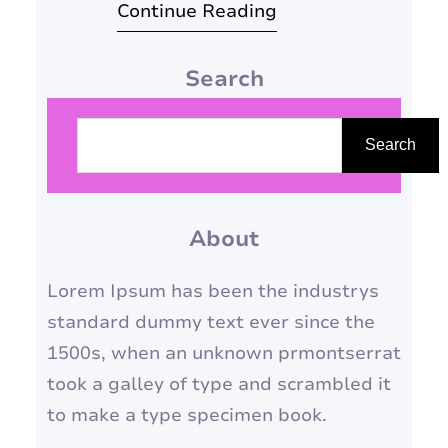
Continue Reading
entanto, muitas vezes nos
perdemos em busca de
Search
satisfações externas,
acreditando que a felicidade
P
reside em conquistas
e
Search
materiais, no reconhecimento
s
alheio ou em circunstâncias
q
favoráveis. Esquecemos que a
About
u
verdadeira felicidade, a que
i
Lorem Ipsum has been the industrys
perdura e nos…
s
standard dummy text ever since the
a
1500s, when an unknown prmontserrat
r
took a galley of type and scrambled it
to make a type specimen book.