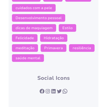
cuidados com a pele
Desenvolvimento pessoal
dicas de maquiagem
Estilo
Felicidade
Hidratação
meditação
Primavera
resiliência
saúde mental
Social Icons
Facebook
Instagram
LinkedIn
Twitter
WhatsApp