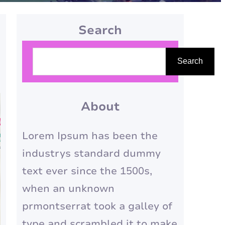
Search
P
Search
e
s
q
About
u
Lorem Ipsum has been the
i
industrys standard dummy
s
text ever since the 1500s,
a
when an unknown
r
prmontserrat took a galley of
type and scrambled it to make