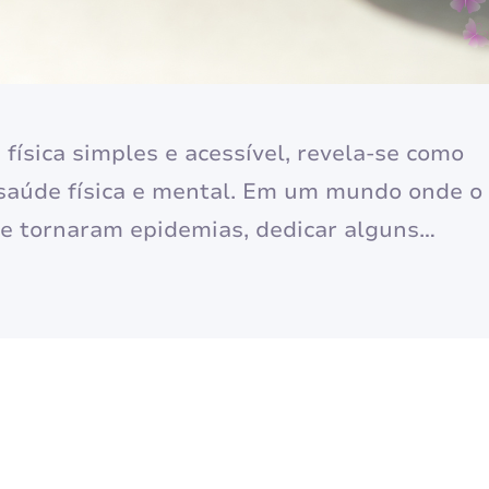
física simples e acessível, revela-se como
 saúde física e mental. Em um mundo onde o
se tornaram epidemias, dedicar alguns
ica milenar pode transformar
de vida. Os benefícios da caminhada se
imento…