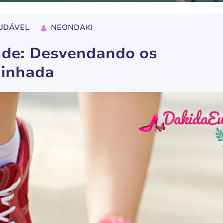
UDÁVEL
NEONDAKI
úde: Desvendando os
minhada