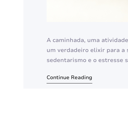
A caminhada, uma atividade 
um verdadeiro elixir para a
sedentarismo e o estresse 
minutos diários a essa prát
Continue Reading
completamente a qualidade 
estendem desde o fortalec